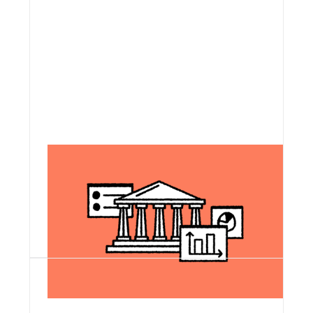
Plus citoyenne
Construire ensemble des technologies
ouvertes, qui protègent la vie privée et
les libertés numériques de chaque
personne.