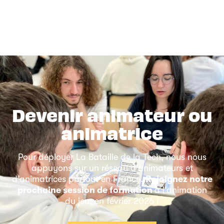
Devenir animateur ou
animatrice
Pour déployer La Bataille de la Tech, nous nous
appuyons sur un réseau d’animateurs et
d’animatrices partout en France.
Rejoignez notre
prochaine session de formation
à l’animation
du jeu, en février 2026 !